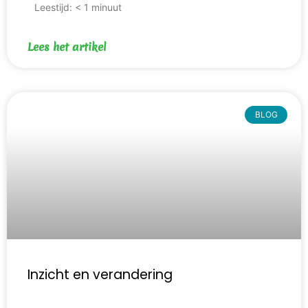
Leestijd:
< 1
minuut
Lees het artikel
BLOG
Inzicht en verandering