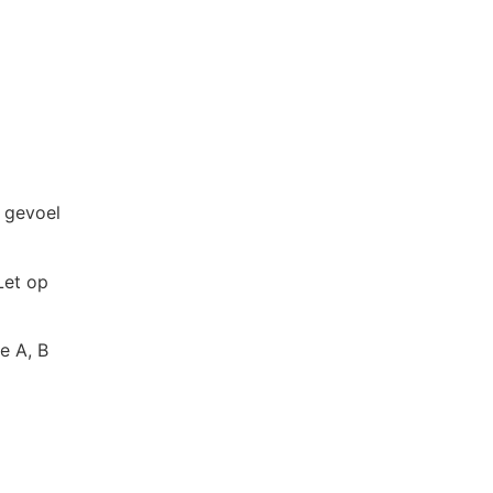
 gevoel
Let op
e A, B