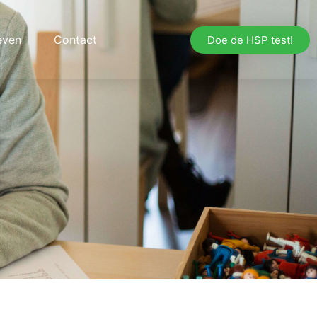
even
Contact
Doe de HSP test!