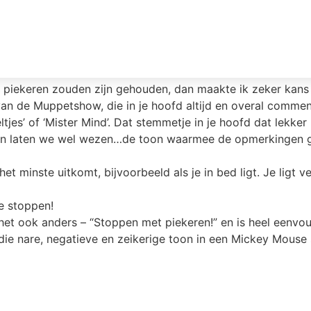
mij
Blog
Individueel
Zakelijk
Tari
piekeren zouden zijn gehouden, dan maakte ik zeker kans 
van de Muppetshow, die in je hoofd altijd en overal comment
jes’ of ‘Mister Mind’. Dat stemmetje in je hoofd dat lekker b
En laten we wel wezen…de toon waarmee de opmerkingen g
 het minste uitkomt, bijvoorbeeld als je in bed ligt. Je ligt 
e stoppen!
het ook anders – “Stoppen met piekeren!” en is heel eenvou
ie nare, negatieve en zeikerige toon in een Mickey Mouse 