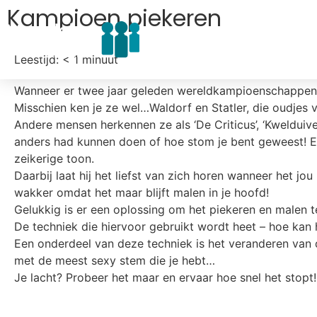
Kampioen piekeren
Home
Over 
Leestijd:
< 1
minuut
Wanneer er twee jaar geleden wereldkampioenschappen 
Misschien ken je ze wel…Waldorf en Statler, die oudjes 
Andere mensen herkennen ze als ‘De Criticus’, ‘Kwelduivelt
anders had kunnen doen of hoe stom je bent geweest! 
zeikerige toon.
Daarbij laat hij het liefst van zich horen wanneer het jou
wakker omdat het maar blijft malen in je hoofd!
Gelukkig is er een oplossing om het piekeren en malen t
De techniek die hiervoor gebruikt wordt heet – hoe kan 
Een onderdeel van deze techniek is het veranderen van d
met de meest sexy stem die je hebt…
Je lacht? Probeer het maar en ervaar hoe snel het stopt!