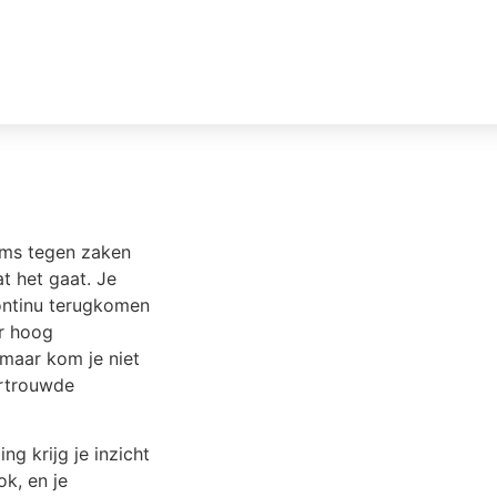
mij
Blog
Individueel
Zakelijk
Tari
eams tegen zaken
at het gaat. Je
ontinu terugkomen
r hoog
 maar kom je niet
ertrouwde
ng krijg je inzicht
k, en je