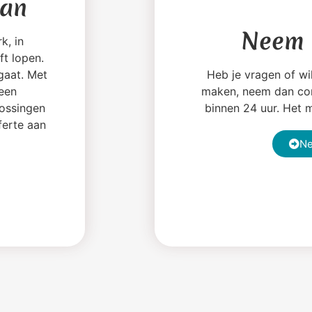
aan
Neem 
k, in
ft lopen.
 gaat. Met
Heb je vragen of wil
 een
maken, neem dan con
lossingen
binnen 24 uur. Het m
ferte aan
Ne